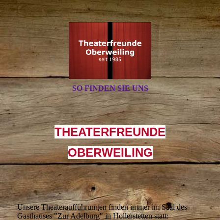
SO FINDEN SIE UNS
THEATERFREUNDE
OBERWEILING
Unsere Theateraufführungen finden immer im Saal des
Gasthauses "Zur Adelburg" in Hollerstetten statt: