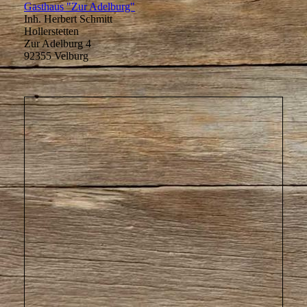
Gasthaus "Zur Adelburg"
Inh. Herbert Schmitt
Hollerstetten
Zur Adelburg 4
92355 Velburg